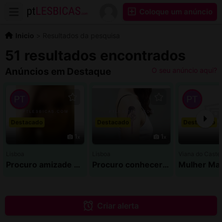
Coloque um anúncio
Inicio
>
Resultados da pesquisa
51 resultados encontrados
Anúncios em Destaque
O seu anúncio aqui?
Destacado
Destacado
Destacado
1
1
Lisboa
Lisboa
Viana do Caste
Procuro amizade Sincera
Procuro conhecer raparigas interessantes
Mulher Ma
Criar alerta