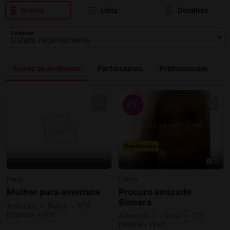
Grelha
Lista
Detalhes
Ordenar
Todos os anúncios
Particulares
Profissionais
Destacado
1
Braga
Lisboa
Mulher para aventura
Procuro amizade
Sincera
Anúncios
Braga
676
pessoas viram
Anúncios
Lisboa
777
pessoas viram