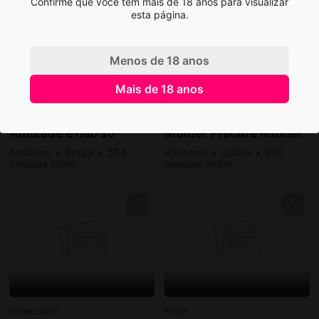
Confirme que você tem mais de 18 anos para visualizar
esta página.
Menos de 18 anos
Destacado
Mais de 18 anos
1
Braga
Lisboa
Amizade e não so
Mulher Procura Mulher
Anúncios
Braga
554
Anúncios
Lisboa
902
pessoas viram
pessoas viram
Gondizalves
Braga