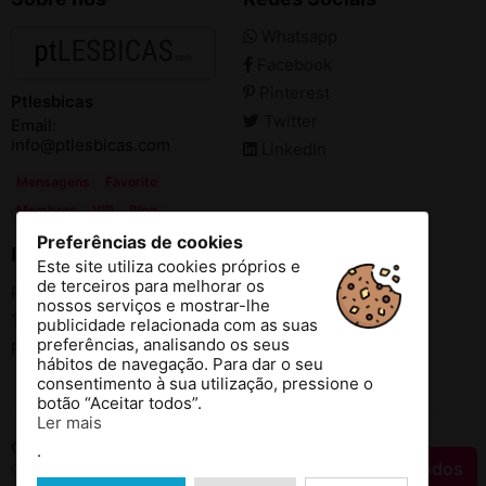
Whatsapp
Facebook
Pinterest
Ptlesbicas
Twitter
Email:
info@ptlesbicas.com
LinkedIn
Mensagens
Favorito
Membros
VIP
Blog
Preferências de cookies
Informação
Este site utiliza cookies próprios e
de terceiros para melhorar os
Politica de Privacidade
nossos serviços e mostrar-lhe
Termos e Condições de Utilização
publicidade relacionada com as suas
preferências, analisando os seus
Parceiros
hábitos de navegação. Para dar o seu
consentimento à sua utilização, pressione o
botão “Aceitar todos”.
Ler mais
Contate-nos
.
Filtrar resultados
Copyright © 2026 Ptlesbicas Todos os direitos reservados.