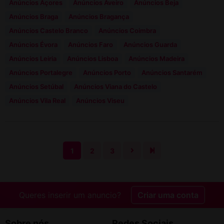
Anúncios Açores
Anúncios Aveiro
Anúncios Beja
Anúncios Braga
Anúncios Bragança
Anúncios Castelo Branco
Anúncios Coimbra
Anúncios Évora
Anúncios Faro
Anúncios Guarda
Anúncios Leiria
Anúncios Lisboa
Anúncios Madeira
Anúncios Portalegre
Anúncios Porto
Anúncios Santarém
Anúncios Setúbal
Anúncios Viana do Castelo
Anúncios Vila Real
Anúncios Viseu
1
2
3
Queres inserir um anuncio?
Criar uma conta
Sobre nós
Redes Sociais