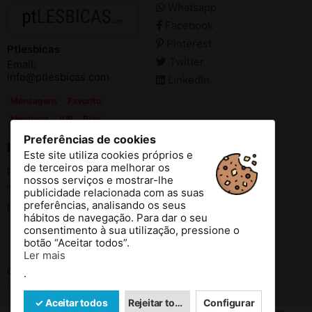
Whatsapp
Facebook
Pinterest
Ptlesbicas
Twitter
Email:
info@ptlesbicas.com
LinkedIn
Mensagens
Favorito
Membros
VIP
Blog
Preferências de cookies
Informação
Este site utiliza cookies próprios e
de terceiros para melhorar os
Politica de Privacidade
nossos serviços e mostrar-lhe
Termos e Condições de Utilização
publicidade relacionada com as suas
preferências, analisando os seus
Parceiros
hábitos de navegação. Para dar o seu
consentimento à sua utilização, pressione o
botão “Aceitar todos”.
Ler mais
Contate-nos
.
Copyright © 2026 Ptlesbicas Todos os direitos reservados.
✓ Aceitar todos
Rejeitar todos
Configurar