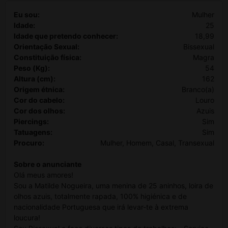
Eu sou:
Mulher
Idade:
25
Idade que pretendo conhecer:
18,99
Orientação Sexual:
Bissexual
Constituição física:
Magra
Peso (Kg):
54
Altura (cm):
162
Origem étnica:
Branco(a)
Cor do cabelo:
Louro
Cor dos olhos:
Azuis
Piercings:
Sim
Tatuagens:
Sim
Procuro:
Mulher, Homem, Casal, Transexual
Sobre o anunciante
Olá meus amores!
Sou a Matilde Nogueira, uma menina de 25 aninhos, loira de
olhos azuis, totalmente rapada, 100% higiénica e de
nacionalidade Portuguesa que irá levar-te à extrema
loucura!